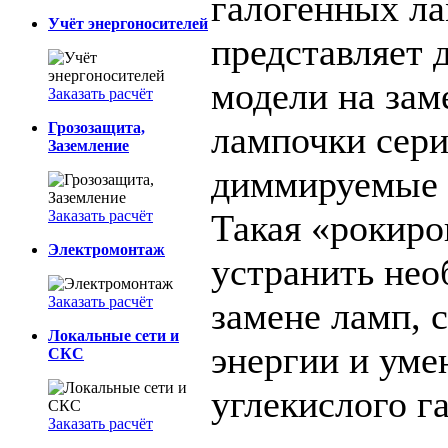
галогенных л
Учёт энергоносителей
представляет 
модели на за
Заказать расчёт
Грозозащита,
лампочки сер
Заземление
диммируемые
Заказать расчёт
Такая «рокиро
Электромонтаж
устранить нео
Заказать расчёт
замене ламп, 
Локальные сети и
энергии и ум
СКС
углекислого га
Заказать расчёт