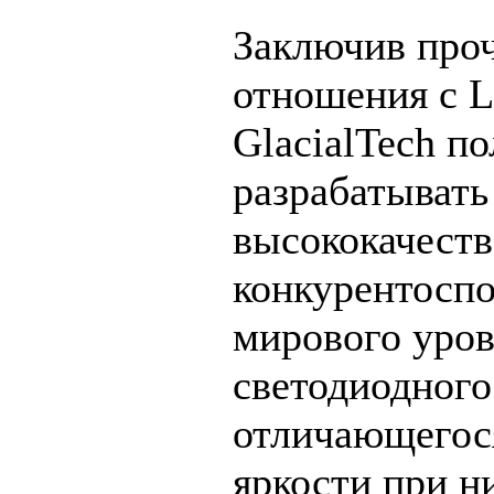
Заключив про
отношения с L
GlacialTech п
разрабатывать
высококачест
конкурентосп
мирового уров
светодиодного
отличающегос
яркости при н