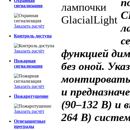
п
Охранная
сигнализация
C
л
Заказать расчёт
Контроль доступа
с
функцией ди
Заказать расчёт
Пожарная
без оной. Ук
сигнализация
монтировать
Заказать расчёт
и предназнач
Пожаротушение
(90–132 В) и 
Заказать расчёт
264 В) систем
Огнезащитные
преграды