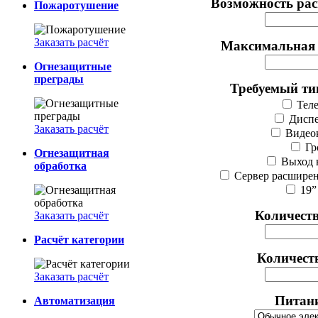
Возможность рас
Пожаротушение
Заказать расчёт
Максимальная 
Огнезащитные
преграды
Требуемый ти
Теле
Диспе
Заказать расчёт
Видеок
Гр
Огнезащитная
Выход н
обработка
Сервер расширен
19”
Количеств
Заказать расчёт
Расчёт категории
Количест
Заказать расчёт
Питани
Автоматизация