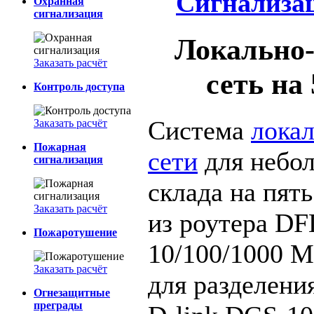
Сигнализа
Охранная
сигнализация
Локально
Заказать расчёт
сеть на
Контроль доступа
Система
лока
Заказать расчёт
Пожарная
сети
для небо
сигнализация
склада на пят
Заказать расчёт
из роутера DFL
Пожаротушение
10/100/1000 М
Заказать расчёт
для разделени
Огнезащитные
преграды