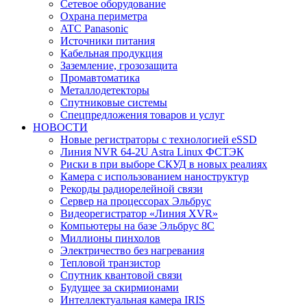
Сетевое оборудование
Охрана периметра
ATC Panasonic
Источники питания
Кабельная продукция
Заземление, грозозащита
Промавтоматика
Металлодетекторы
Спутниковые системы
Спецпредложения товаров и услуг
НОВОСТИ
Новые регистраторы с технологией eSSD
Линия NVR 64-2U Astra Linux ФСТЭК
Риски в при выборе СКУД в новых реалиях
Камера с использованием наноструктур
Рекорды радиорелейной связи
Сервер на процессорах Эльбрус
Видеорегистратор «Линия XVR»
Компьютеры на базе Эльбрус 8С
Миллионы пинхолов
Электричество без нагревания
Тепловой транзистор
Спутник квантовой связи
Будущее за скирмионами
Интеллектуальная камера IRIS