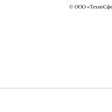
© ООО «ТехноСфер
sales@ivTechno.ru