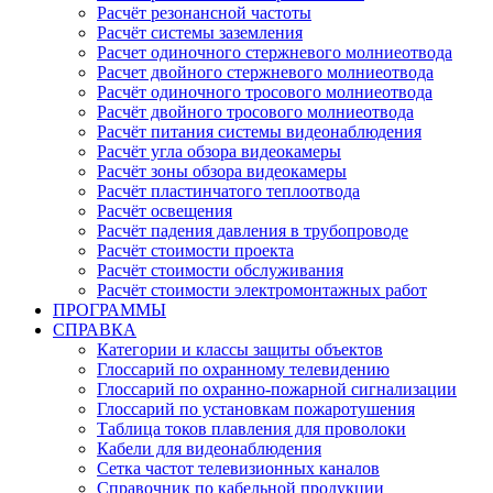
Расчёт резонансной частоты
Расчёт системы заземления
Расчет одиночного стержневого молниеотвода
Расчет двойного стержневого молниеотвода
Расчёт одиночного тросового молниеотвода
Расчёт двойного тросового молниеотвода
Расчёт питания системы видеонаблюдения
Расчёт угла обзора видеокамеры
Расчёт зоны обзора видеокамеры
Расчёт пластинчатого теплоотвода
Расчёт освещения
Расчёт падения давления в трубопроводе
Расчёт стоимости проекта
Расчёт стоимости обслуживания
Расчёт стоимости электромонтажных работ
ПРОГРАММЫ
СПРАВКА
Категории и классы защиты объектов
Глоссарий по охранному телевидению
Глоссарий по охранно-пожарной сигнализации
Глоссарий по установкам пожаротушения
Таблица токов плавления для проволоки
Кабели для видеонаблюдения
Сетка частот телевизионных каналов
Справочник по кабельной продукции