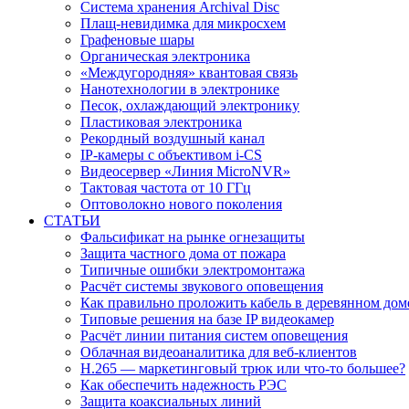
Система хранения Archival Disc
Плащ-невидимка для микросхем
Графеновые шары
Органическая электроника
«Междугородняя» квантовая связь
Нанотехнологии в электронике
Песок, охлаждающий электронику
Пластиковая электроника
Рекордный воздушный канал
IP-камеры с объективом i-CS
Видеосервер «Линия MicroNVR»
Тактовая частота от 10 ГГц
Оптоволокно нового поколения
СТАТЬИ
Фальсификат на рынке огнезащиты
Защита частного дома от пожара
Типичные ошибки электромонтажа
Расчёт системы звукового оповещения
Как правильно проложить кабель в деревянном дом
Типовые решения на базе IP видеокамер
Расчёт линии питания систем оповещения
Облачная видеоаналитика для веб-клиентов
H.265 — маркетинговый трюк или что-то большее?
Как обеспечить надежность РЭС
Защита коаксиальных линий