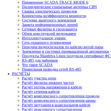
Применение SCADA TRACE MODE 6
Цилиндрические спиральные антенны СВЧ
Сварка электрических проводов
Корректоры коэффициента мощности
Системы защитного заземления
Защита информационных линий
Сетевые фильтры и грозозащита
Обзор конструкций видеокамер
Интеллектуальное здание
Cеть охранного телевидения
Передача видеосигналов по кабелю витой пары
Заземление в системах промышленной автоматики
Продукты Mandriva Linux получили сертификат Ф
RS-485 для чайников
Что такое SCADA
Правильная разводка сетей RS-485
РАСЧЁТЫ
Расчёт участка цепи
Расчёт фильтра нижних частот
Расчёт потерь напряжения в кабеле
Расчёт сечения кабеля
Расчёт комплексного сопротивления провода
Расчёт комплексного сопротивления шины
Расчёт затухания в коаксиальном кабеле
Расчёт реактивного сопротивления