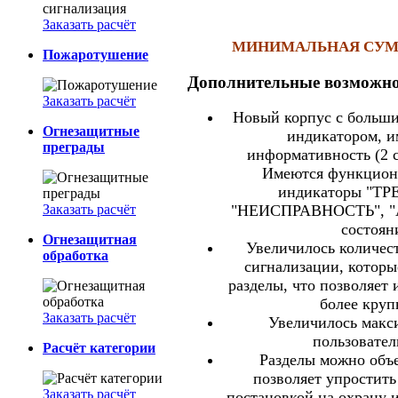
Заказать расчёт
МИНИМАЛЬНАЯ СУММА
Пожаротушение
Дополнительные возможн
Заказать расчёт
Новый корпус с больш
Огнезащитные
индикатором, 
преграды
информативность (2 с
Имеются функцион
индикаторы "ТР
Заказать расчёт
"НЕИСПРАВНОСТЬ", "
состоян
Огнезащитная
Увеличилось количес
обработка
сигнализации, которы
разделы, что позволяет 
более круп
Заказать расчёт
Увеличилось макс
пользовател
Расчёт категории
Разделы можно объе
позволяет упростить
Заказать расчёт
постановкой на охрану 