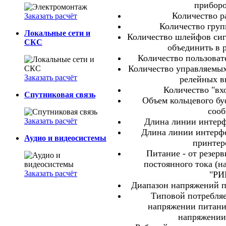
приборо
Количество ра
Заказать расчёт
Количество групп
Локальные сети и
Количество шлейфов сиг
СКС
объединить в р
Количество пользоват
Количество управляемых
Заказать расчёт
релейных в
Количество "вхо
Спутниковая связь
Объем кольцевого бу
соо
Заказать расчёт
Длина линии интерф
Длина линии интерфе
Аудио и видеосистемы
принтер
Питание - от резер
постоянного тока (н
Заказать расчёт
"РИ
Диапазон напряжений пи
Типовой потребляе
напряжении питани
напряжении