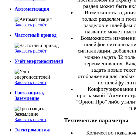
раздел может быть вк
Автоматизация
Возможность задания
только разделам и пол
Заказать расчёт
разделов и шлейфам с
название может имет
Частотный привод
Возможность изменени
шлейфов сигнализаци
сигнализации, добавленн
Заказать расчёт
можно задать 32 поль
Учёт энергоносителей
переименования. Каж
задать новые текс
отображения для любых
по шлейфу сигн
Заказать расчёт
Конфигурирование п
Грозозащита,
программой "Администр
Заземление
"Орион Про" либо утилит
и 
Заказать расчёт
Технические параметры
Электромонтаж
Количество подключ