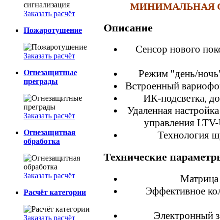
МИНИМАЛЬНАЯ СУ
Заказать расчёт
Описание
Пожаротушение
Сенсор нового пок
Заказать расчёт
Режим "день/ночь
Огнезащитные
преграды
Встроенный вариофок
ИК-подсветка, до
Удаленная настройк
Заказать расчёт
управления LTV-
Огнезащитная
Технология 
обработка
Технические параметр
Заказать расчёт
Матрица 
Эффективное кол
Расчёт категории
Электронный за
Заказать расчёт