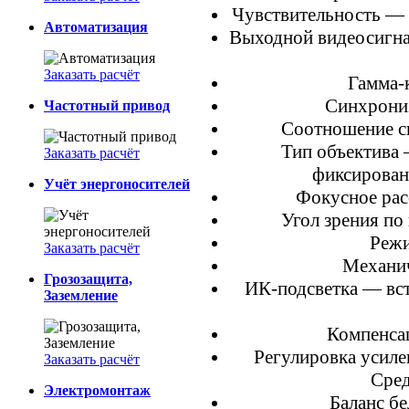
Чувствительность — 0.
Автоматизация
Выходной видеосигна
Заказать расчёт
Гамма-
Синхрони
Частотный привод
Соотношение с
Тип объектива 
Заказать расчёт
фиксирован
Учёт энергоносителей
Фокусное рас
Угол зрения по 
Режи
Заказать расчёт
Механи
Грозозащита,
ИК-подсветка — вст
Заземление
Компенса
Регулировка усиле
Заказать расчёт
Сред
Электромонтаж
Баланс б