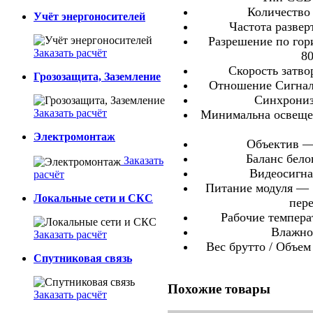
Количество
Учёт энергоносителей
Частота развер
Разрешение по гор
Заказать расчёт
8
Скорость затвор
Грозозащита, Заземление
Отношение Сигнал
Синхрониз
Заказать расчёт
Минимальна освещен
Электромонтаж
Объектив —
Баланс бел
Заказать
Видеосигна
расчёт
Питание модуля — 1
Локальные сети и СКС
пер
Рабочие темпера
Влажно
Заказать расчёт
Вес брутто / Объем 
Спутниковая связь
Похожие товары
Заказать расчёт