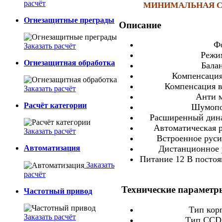
расчёт
МИНИМАЛЬНАЯ СУМ
Огнезащитные преграды
Описание
Ф
Заказать расчёт
Режи
Огнезащитная обработка
Бала
Компенсация
Компенсация в
Заказать расчёт
Анти 
Расчёт категории
Шумопо
Расширенный дин
Автоматическая 
Заказать расчёт
Встроенное рус
Автоматизация
Дистанционное 
Питание 12 В постоя
Заказать
расчёт
Технические параметр
Частотный привод
Тип кор
Заказать расчёт
Тип CCD