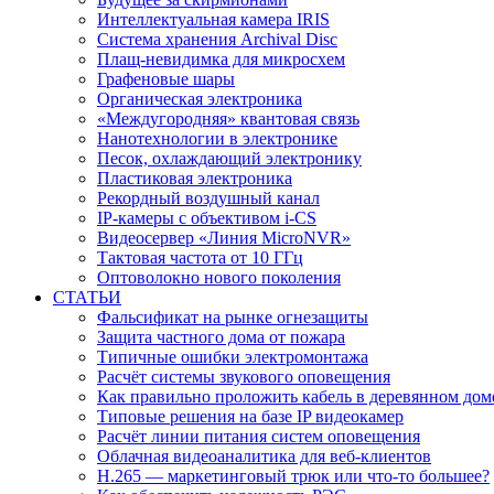
Интеллектуальная камера IRIS
Система хранения Archival Disc
Плащ-невидимка для микросхем
Графеновые шары
Органическая электроника
«Междугородняя» квантовая связь
Нанотехнологии в электронике
Песок, охлаждающий электронику
Пластиковая электроника
Рекордный воздушный канал
IP-камеры с объективом i-CS
Видеосервер «Линия MicroNVR»
Тактовая частота от 10 ГГц
Оптоволокно нового поколения
СТАТЬИ
Фальсификат на рынке огнезащиты
Защита частного дома от пожара
Типичные ошибки электромонтажа
Расчёт системы звукового оповещения
Как правильно проложить кабель в деревянном дом
Типовые решения на базе IP видеокамер
Расчёт линии питания систем оповещения
Облачная видеоаналитика для веб-клиентов
H.265 — маркетинговый трюк или что-то большее?