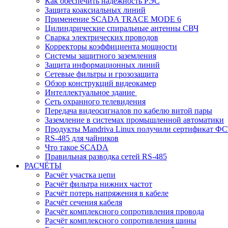
Как обеспечить надежность РЭС
Защита коаксиальных линий
Применение SCADA TRACE MODE 6
Цилиндрические спиральные антенны СВЧ
Сварка электрических проводов
Корректоры коэффициента мощности
Системы защитного заземления
Защита информационных линий
Сетевые фильтры и грозозащита
Обзор конструкций видеокамер
Интеллектуальное здание
Cеть охранного телевидения
Передача видеосигналов по кабелю витой пары
Заземление в системах промышленной автоматики
Продукты Mandriva Linux получили сертификат Ф
RS-485 для чайников
Что такое SCADA
Правильная разводка сетей RS-485
РАСЧЁТЫ
Расчёт участка цепи
Расчёт фильтра нижних частот
Расчёт потерь напряжения в кабеле
Расчёт сечения кабеля
Расчёт комплексного сопротивления провода
Расчёт комплексного сопротивления шины