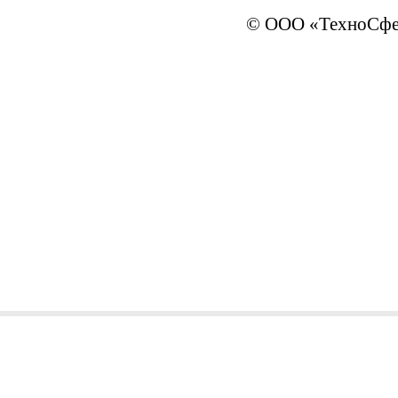
© ООО «ТехноСфер
sales@ivTechno.ru