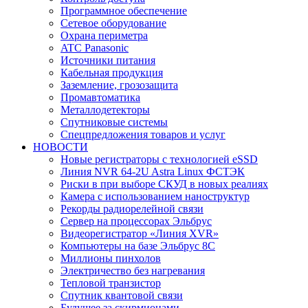
Программное обеспечение
Сетевое оборудование
Охрана периметра
ATC Panasonic
Источники питания
Кабельная продукция
Заземление, грозозащита
Промавтоматика
Металлодетекторы
Спутниковые системы
Спецпредложения товаров и услуг
НОВОСТИ
Новые регистраторы с технологией eSSD
Линия NVR 64-2U Astra Linux ФСТЭК
Риски в при выборе СКУД в новых реалиях
Камера с использованием наноструктур
Рекорды радиорелейной связи
Сервер на процессорах Эльбрус
Видеорегистратор «Линия XVR»
Компьютеры на базе Эльбрус 8С
Миллионы пинхолов
Электричество без нагревания
Тепловой транзистор
Спутник квантовой связи
Будущее за скирмионами