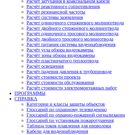
Расчёт затухания в коаксиальном кабеле
Расчёт реактивного сопротивления
Расчёт резонансной частоты
Расчёт системы заземления
Расчет одиночного стержневого молниеотвода
Расчет двойного стержневого молниеотвода
Расчёт одиночного тросового молниеотвода
Расчёт двойного тросового молниеотвода
Расчёт питания системы видеонаблюдения
Расчёт угла обзора видеокамеры
Расчёт зоны обзора видеокамеры
Расчёт пластинчатого теплоотвода
Расчёт освещения
Расчёт падения давления в трубопроводе
Расчёт стоимости проекта
Расчёт стоимости обслуживания
Расчёт стоимости электромонтажных работ
ПРОГРАММЫ
СПРАВКА
Категории и классы защиты объектов
Глоссарий по охранному телевидению
Глоссарий по охранно-пожарной сигнализации
Глоссарий по установкам пожаротушения
Таблица токов плавления для проволоки
Кабели для видеонаблюдения