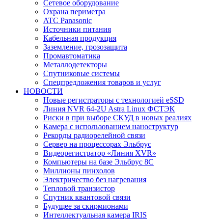
Сетевое оборудование
Охрана периметра
ATC Panasonic
Источники питания
Кабельная продукция
Заземление, грозозащита
Промавтоматика
Металлодетекторы
Спутниковые системы
Спецпредложения товаров и услуг
НОВОСТИ
Новые регистраторы с технологией eSSD
Линия NVR 64-2U Astra Linux ФСТЭК
Риски в при выборе СКУД в новых реалиях
Камера с использованием наноструктур
Рекорды радиорелейной связи
Сервер на процессорах Эльбрус
Видеорегистратор «Линия XVR»
Компьютеры на базе Эльбрус 8С
Миллионы пинхолов
Электричество без нагревания
Тепловой транзистор
Спутник квантовой связи
Будущее за скирмионами
Интеллектуальная камера IRIS