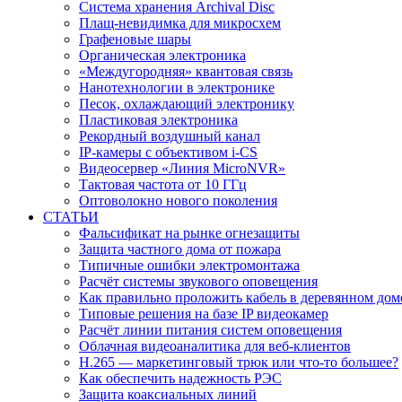
Система хранения Archival Disc
Плащ-невидимка для микросхем
Графеновые шары
Органическая электроника
«Междугородняя» квантовая связь
Нанотехнологии в электронике
Песок, охлаждающий электронику
Пластиковая электроника
Рекордный воздушный канал
IP-камеры с объективом i-CS
Видеосервер «Линия MicroNVR»
Тактовая частота от 10 ГГц
Оптоволокно нового поколения
СТАТЬИ
Фальсификат на рынке огнезащиты
Защита частного дома от пожара
Типичные ошибки электромонтажа
Расчёт системы звукового оповещения
Как правильно проложить кабель в деревянном дом
Типовые решения на базе IP видеокамер
Расчёт линии питания систем оповещения
Облачная видеоаналитика для веб-клиентов
H.265 — маркетинговый трюк или что-то большее?
Как обеспечить надежность РЭС
Защита коаксиальных линий