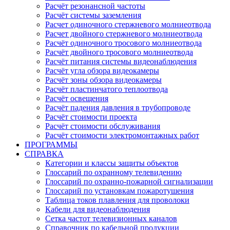
Расчёт резонансной частоты
Расчёт системы заземления
Расчет одиночного стержневого молниеотвода
Расчет двойного стержневого молниеотвода
Расчёт одиночного тросового молниеотвода
Расчёт двойного тросового молниеотвода
Расчёт питания системы видеонаблюдения
Расчёт угла обзора видеокамеры
Расчёт зоны обзора видеокамеры
Расчёт пластинчатого теплоотвода
Расчёт освещения
Расчёт падения давления в трубопроводе
Расчёт стоимости проекта
Расчёт стоимости обслуживания
Расчёт стоимости электромонтажных работ
ПРОГРАММЫ
СПРАВКА
Категории и классы защиты объектов
Глоссарий по охранному телевидению
Глоссарий по охранно-пожарной сигнализации
Глоссарий по установкам пожаротушения
Таблица токов плавления для проволоки
Кабели для видеонаблюдения
Сетка частот телевизионных каналов
Справочник по кабельной продукции