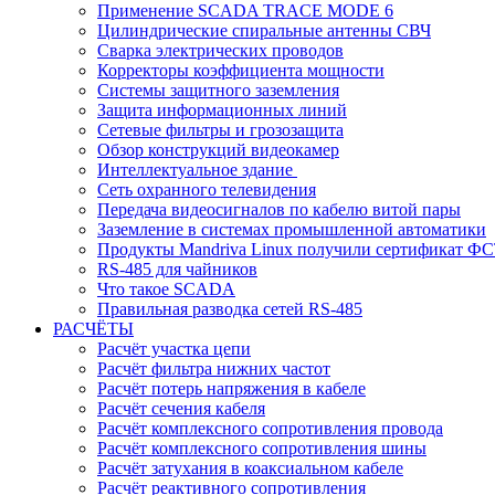
Применение SCADA TRACE MODE 6
Цилиндрические спиральные антенны СВЧ
Сварка электрических проводов
Корректоры коэффициента мощности
Системы защитного заземления
Защита информационных линий
Сетевые фильтры и грозозащита
Обзор конструкций видеокамер
Интеллектуальное здание
Cеть охранного телевидения
Передача видеосигналов по кабелю витой пары
Заземление в системах промышленной автоматики
Продукты Mandriva Linux получили сертификат Ф
RS-485 для чайников
Что такое SCADA
Правильная разводка сетей RS-485
РАСЧЁТЫ
Расчёт участка цепи
Расчёт фильтра нижних частот
Расчёт потерь напряжения в кабеле
Расчёт сечения кабеля
Расчёт комплексного сопротивления провода
Расчёт комплексного сопротивления шины
Расчёт затухания в коаксиальном кабеле
Расчёт реактивного сопротивления