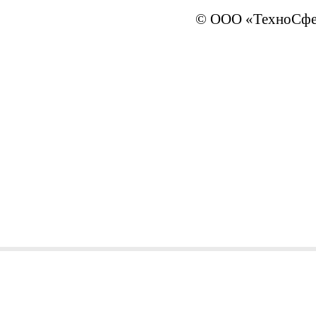
© ООО «ТехноСфер
sales@ivTechno.ru