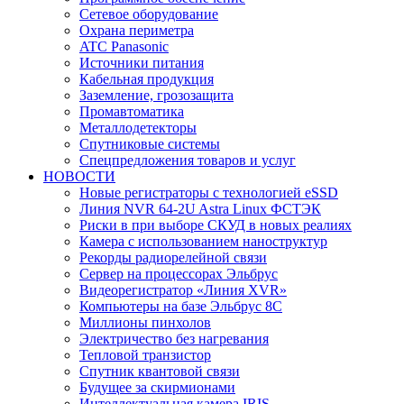
Сетевое оборудование
Охрана периметра
ATC Panasonic
Источники питания
Кабельная продукция
Заземление, грозозащита
Промавтоматика
Металлодетекторы
Спутниковые системы
Спецпредложения товаров и услуг
НОВОСТИ
Новые регистраторы с технологией eSSD
Линия NVR 64-2U Astra Linux ФСТЭК
Риски в при выборе СКУД в новых реалиях
Камера с использованием наноструктур
Рекорды радиорелейной связи
Сервер на процессорах Эльбрус
Видеорегистратор «Линия XVR»
Компьютеры на базе Эльбрус 8С
Миллионы пинхолов
Электричество без нагревания
Тепловой транзистор
Спутник квантовой связи
Будущее за скирмионами
Интеллектуальная камера IRIS