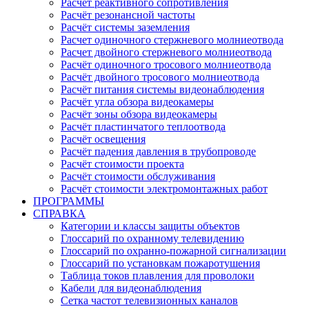
Расчёт реактивного сопротивления
Расчёт резонансной частоты
Расчёт системы заземления
Расчет одиночного стержневого молниеотвода
Расчет двойного стержневого молниеотвода
Расчёт одиночного тросового молниеотвода
Расчёт двойного тросового молниеотвода
Расчёт питания системы видеонаблюдения
Расчёт угла обзора видеокамеры
Расчёт зоны обзора видеокамеры
Расчёт пластинчатого теплоотвода
Расчёт освещения
Расчёт падения давления в трубопроводе
Расчёт стоимости проекта
Расчёт стоимости обслуживания
Расчёт стоимости электромонтажных работ
ПРОГРАММЫ
СПРАВКА
Категории и классы защиты объектов
Глоссарий по охранному телевидению
Глоссарий по охранно-пожарной сигнализации
Глоссарий по установкам пожаротушения
Таблица токов плавления для проволоки
Кабели для видеонаблюдения
Сетка частот телевизионных каналов