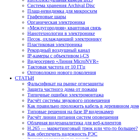
Система хранения Archival Disc
Плащ-невидимка для микросхем
Графеновые шары
Органическая электроника
«Междугородняя» квантовая связь
Нанотехнологии в электронике
Песок, охлаждающий электронику
Пластиковая электроника
Рекордный воздушный канал
IP-камеры с объективом i-CS
Видеосервер «Линия MicroNVR»
Тактовая частота от 10 ГГц
Оптоволокно нового поколения
СТАТЬИ
Фальсификат на рынке огнезащиты
Защита частного дома от пожара
Типичные ошибки электромонтажа
Расчёт системы звукового оповещения
Как правильно проложить кабель в деревянном дом
Типовые решения на базе IP видеокамер
Расчёт линии питания систем оповещения
Облачная видеоаналитика для веб-клиентов
H.265 — маркетинговый трюк или что-то большее?
Как обеспечить надежность РЭС