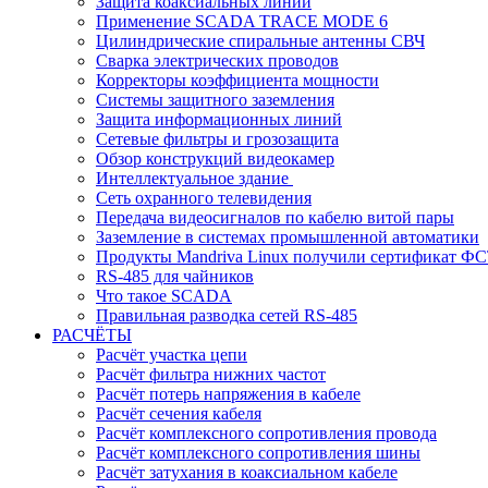
Защита коаксиальных линий
Применение SCADA TRACE MODE 6
Цилиндрические спиральные антенны СВЧ
Сварка электрических проводов
Корректоры коэффициента мощности
Системы защитного заземления
Защита информационных линий
Сетевые фильтры и грозозащита
Обзор конструкций видеокамер
Интеллектуальное здание
Cеть охранного телевидения
Передача видеосигналов по кабелю витой пары
Заземление в системах промышленной автоматики
Продукты Mandriva Linux получили сертификат Ф
RS-485 для чайников
Что такое SCADA
Правильная разводка сетей RS-485
РАСЧЁТЫ
Расчёт участка цепи
Расчёт фильтра нижних частот
Расчёт потерь напряжения в кабеле
Расчёт сечения кабеля
Расчёт комплексного сопротивления провода
Расчёт комплексного сопротивления шины
Расчёт затухания в коаксиальном кабеле