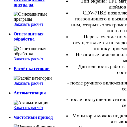
Тип экрана: TFT матр
преграды
дюймов 
CDV-71BE позволяет
позвонившего в вызывн
Заказать расчёт
ним, открыть электроме
кнопки н
Огнезащитная
Переключение по ч
обработка
осуществляется послед
кнопку просмо
Незанятые видеоканал
Заказать расчёт
м
Длительность работы
Расчёт категории
сост
- после ручного включения
Заказать расчёт
се
Автоматизация
- после поступления сигна
се
Заказать расчёт
Мониторы можно подклю
Частотный привод
вызывн