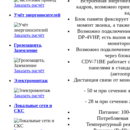
Встроенная энергонез
Заказать расчёт
кадров, возможно прин
ка
Учёт энергоносителей
Блок памяти фиксирует 
момент звонка, а также
Возможно подключение
Заказать расчёт
DP-4VHP, есть вызов и
мониторо
Грозозащита,
Возможно подключение
Заземление
через блок
CDV-71BE работает 
панелями в станд
Заказать расчёт
(автоопр
Дистанция связи от мон
Электромонтаж
- 50 м при сечении 
Заказать расчёт
- 28 м при сечении 
Локальные сети и
СКС
Питание: 100-
Потребляемая 
Температурный реж