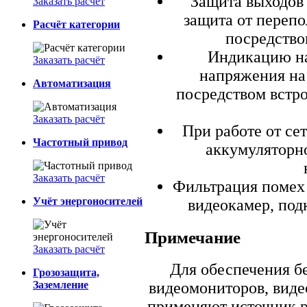
Защита выходов 
Заказать расчёт
защита от переп
Расчёт категории
посредство
Индикацию на
Заказать расчёт
напряжения на 
Автоматизация
посредством встр
Заказать расчёт
При работе от се
Частотный привод
аккумуляторно
Заказать расчёт
Фильтрация помех 
Учёт энергоносителей
видеокамер, по
Примечание
Заказать расчёт
Для обеспечения б
Грозозащита,
Заземление
видеомониторов, видео
применяют источник р