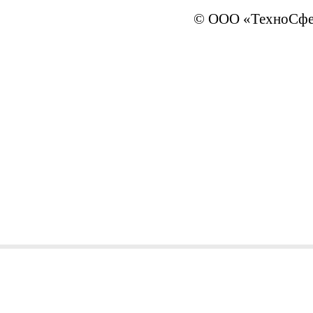
© ООО «ТехноСфер
sales@ivTechno.ru