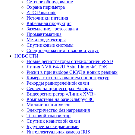
Сетевое оборудование
Охрана периметра
ATC Panasonic
Источники питания
Кабельная продукция
Заземление, грозозащита
Промавтоматика
Металлодетекторы
Спутниковые системы
Спецпредложения товаров и услуг
НОВОСТИ
Новые регистраторы с технологией eSSD
Линия NVR 64-2U Astra Linux ФСТЭК
Риски в при выборе СКУД в новых реалиях
Камера с использованием наноструктур
Рекорды радиорелейной связи
Сервер на процессорах Эльбрус
Видеорегистратор «Линия XVR»
Компьютеры на базе Эльбрус 8С
Миллионы пинхолов
Электричество без нагревания
Тепловой транзистор
Спутник квантовой связи
Будущее за скирмионами
Интеллектуальная камера IRIS