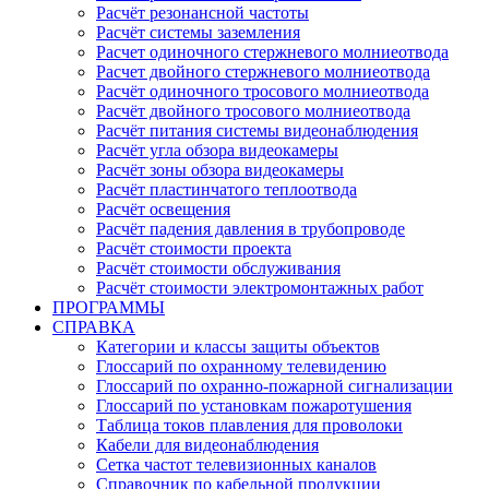
Расчёт резонансной частоты
Расчёт системы заземления
Расчет одиночного стержневого молниеотвода
Расчет двойного стержневого молниеотвода
Расчёт одиночного тросового молниеотвода
Расчёт двойного тросового молниеотвода
Расчёт питания системы видеонаблюдения
Расчёт угла обзора видеокамеры
Расчёт зоны обзора видеокамеры
Расчёт пластинчатого теплоотвода
Расчёт освещения
Расчёт падения давления в трубопроводе
Расчёт стоимости проекта
Расчёт стоимости обслуживания
Расчёт стоимости электромонтажных работ
ПРОГРАММЫ
СПРАВКА
Категории и классы защиты объектов
Глоссарий по охранному телевидению
Глоссарий по охранно-пожарной сигнализации
Глоссарий по установкам пожаротушения
Таблица токов плавления для проволоки
Кабели для видеонаблюдения
Сетка частот телевизионных каналов
Справочник по кабельной продукции