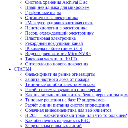
Система хранения Archival Disc
Плащ-невидимка для микросхем
Графеновые шары
Органическая электроника
«Междугородняя» квантовая связь
Нанотехнологии в электронике
Песок, охлаждающий электронику
Пластиковая электроника
Рекордный воздушный канал
IP-камеры с объективом i-CS
Видеосервер «Линия MicroNVR»
Тактовая частота от 10 ГГц
Оптоволокно нового поколения
СТАТЬИ
Фальсификат на рынке огнезащиты
Защита частного дома от пожара
Типичные ошибки электромонтажа
Расчёт системы звукового оповещения
Как правильно проложить кабель в деревянном дом
Типовые решения на базе IP видеокамер
Расчёт линии питания систем оповещения
Облачная видеоаналитика для веб-клиентов
H.265 — маркетинговый трюк или что-то большее?
Как обеспечить надежность РЭС
Защита коаксиальных линий