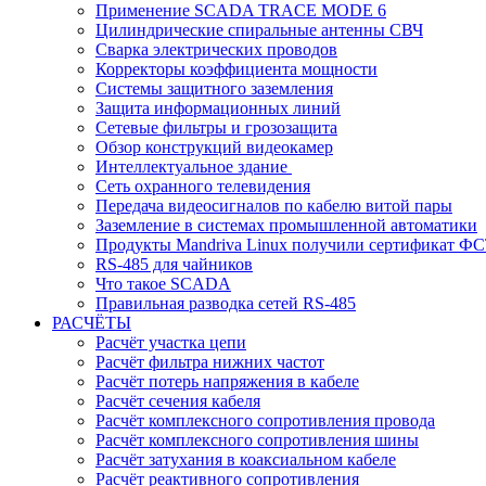
Применение SCADA TRACE MODE 6
Цилиндрические спиральные антенны СВЧ
Сварка электрических проводов
Корректоры коэффициента мощности
Системы защитного заземления
Защита информационных линий
Сетевые фильтры и грозозащита
Обзор конструкций видеокамер
Интеллектуальное здание
Cеть охранного телевидения
Передача видеосигналов по кабелю витой пары
Заземление в системах промышленной автоматики
Продукты Mandriva Linux получили сертификат Ф
RS-485 для чайников
Что такое SCADA
Правильная разводка сетей RS-485
РАСЧЁТЫ
Расчёт участка цепи
Расчёт фильтра нижних частот
Расчёт потерь напряжения в кабеле
Расчёт сечения кабеля
Расчёт комплексного сопротивления провода
Расчёт комплексного сопротивления шины
Расчёт затухания в коаксиальном кабеле
Расчёт реактивного сопротивления