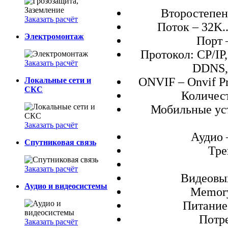
Второстепен
Заказать расчёт
Поток – 32K..
Электромонтаж
Порт 
Протокол: CP/IP
Заказать расчёт
DDNS,
ONVIF – Onvif Pr
Локальные сети и
СКС
Количест
Мобильные устр
Заказать расчёт
Аудио –
Спутниковая связь
Тре
Заказать расчёт
Видеовых
Аудио и видеосистемы
Memory
Питание
Потре
Заказать расчёт