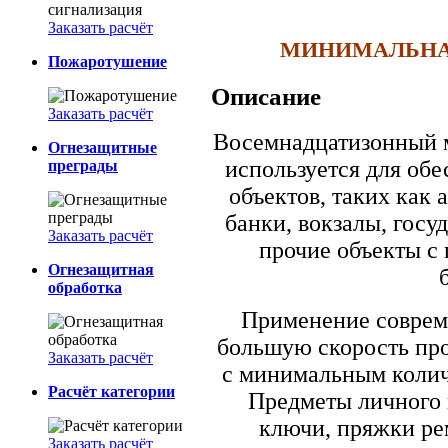
Заказать расчёт
МИНИМАЛЬНАЯ 
Пожаротушение
Описание
Заказать расчёт
Восемнадцатизонный м
Огнезащитные
используется для об
преграды
объектов, таких как 
банки, вокзалы, гос
Заказать расчёт
прочие объекты с
Огнезащитная
обработка
Применение соврем
большую скорость про
Заказать расчёт
с минимальным колич
Расчёт категории
Предметы личного 
ключи, пряжки ре
Заказать расчёт