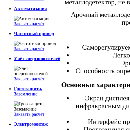
металлодетектор, не 
Автоматизация
Арочный металлоде
пр
Заказать расчёт
Частотный привод
Саморегулируем
Заказать расчёт
Легко
Учёт энергоносителей
Эр
Способность опре
Заказать расчёт
Основные характер
Грозозащита,
Заземление
Экран дисплея
инфракрасным ди
Заказать расчёт
Интерфейс пр
Электромонтаж
Программная с