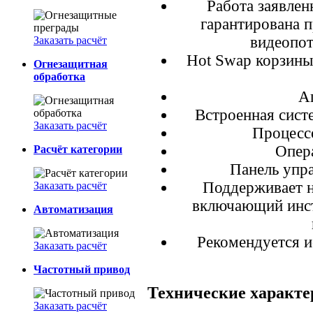
Работа заявлен
гарантирована 
видеопот
Заказать расчёт
Hot Swap корзины
Огнезащитная
обработка
А
Встроенная сист
Заказать расчёт
Процессо
Опер
Расчёт категории
Панель упр
Поддерживает н
Заказать расчёт
включающий инст
Автоматизация
Рекомендуется и
Заказать расчёт
Частотный привод
Технические характ
Заказать расчёт