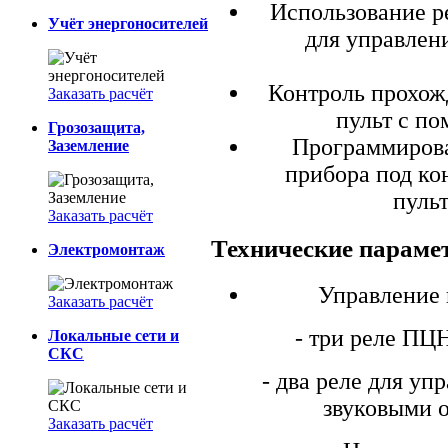
Использование р
Учёт энергоносителей
для управлен
Контроль прохож
Заказать расчёт
пульт с п
Грозозащита,
Программирова
Заземление
прибора под ко
пуль
Заказать расчёт
Технические параме
Электромонтаж
Управление
Заказать расчёт
- три реле ПЦН
Локальные сети и
СКС
- два реле для у
звуковыми о
Заказать расчёт