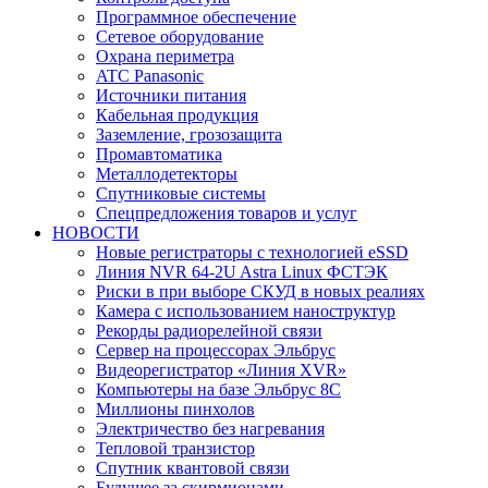
Программное обеспечение
Сетевое оборудование
Охрана периметра
ATC Panasonic
Источники питания
Кабельная продукция
Заземление, грозозащита
Промавтоматика
Металлодетекторы
Спутниковые системы
Спецпредложения товаров и услуг
НОВОСТИ
Новые регистраторы с технологией eSSD
Линия NVR 64-2U Astra Linux ФСТЭК
Риски в при выборе СКУД в новых реалиях
Камера с использованием наноструктур
Рекорды радиорелейной связи
Сервер на процессорах Эльбрус
Видеорегистратор «Линия XVR»
Компьютеры на базе Эльбрус 8С
Миллионы пинхолов
Электричество без нагревания
Тепловой транзистор
Спутник квантовой связи
Будущее за скирмионами