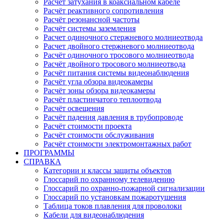
Расчёт затухания в коаксиальном кабеле
Расчёт реактивного сопротивления
Расчёт резонансной частоты
Расчёт системы заземления
Расчет одиночного стержневого молниеотвода
Расчет двойного стержневого молниеотвода
Расчёт одиночного тросового молниеотвода
Расчёт двойного тросового молниеотвода
Расчёт питания системы видеонаблюдения
Расчёт угла обзора видеокамеры
Расчёт зоны обзора видеокамеры
Расчёт пластинчатого теплоотвода
Расчёт освещения
Расчёт падения давления в трубопроводе
Расчёт стоимости проекта
Расчёт стоимости обслуживания
Расчёт стоимости электромонтажных работ
ПРОГРАММЫ
СПРАВКА
Категории и классы защиты объектов
Глоссарий по охранному телевидению
Глоссарий по охранно-пожарной сигнализации
Глоссарий по установкам пожаротушения
Таблица токов плавления для проволоки
Кабели для видеонаблюдения