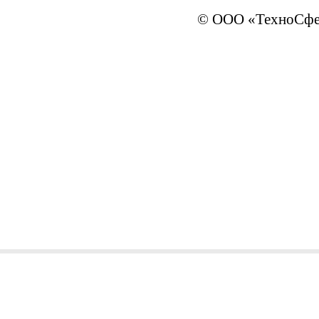
© ООО «ТехноСфер
sales@ivTechno.ru