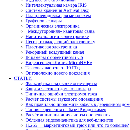
Интеллектуальная камера IRIS
Система хранения Archival Disc
Плащ-невидимка для микросхем
Графеновые шары
Органическая электроника
«Междугородняя» квантовая связь
Нанотехнологии в электронике
Песок, охлаждающий электронику
Пластиковая электроника
Рекордный воздушный канал
IP-камеры с объективом i-CS
Видеосервер «Линия MicroNVR»
Тактовая частота от 10 ГГц
Оптоволокно нового поколения
СТАТЬИ
Фальсификат на рынке огнезащиты
Защита частного дома от пожара
Типичные ошибки электромонтажа
Расчёт системы звукового оповещения
Как правильно проложить кабель в деревянном дом
Типовые решения на базе IP видеокамер
Расчёт линии питания систем оповещения
Облачная видеоаналитика для веб-клиентов
H.265 — маркетинговый трюк или что-то большее?