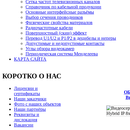
Сетка частот телевизионных каналов
Справочник по кабельной продукции
Основные интерфейсные разъёмы
Выбор сечения проводников
Физические свойства материалов
Радиочастотные кабели
Поверхностный (скин) эффект
Перевод U1/U2 и P1/P2 в децибелы и неперы
Допустимые и недопустимые контакты
Углы обзора видеокамер
Периодическая система Менделеева
КАРТА САЙТА
КОРОТКО О НАС
Лицензии и
ОБ
сертификаты
В
Наши заказчики
Фото с наших объектов
Наши партнёры
Реквизиты и
дислокация
Вакансии