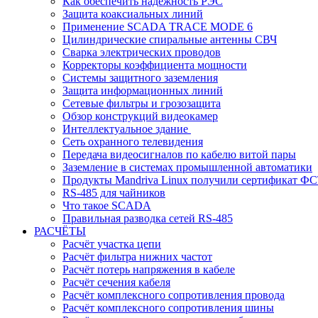
Как обеспечить надежность РЭС
Защита коаксиальных линий
Применение SCADA TRACE MODE 6
Цилиндрические спиральные антенны СВЧ
Сварка электрических проводов
Корректоры коэффициента мощности
Системы защитного заземления
Защита информационных линий
Сетевые фильтры и грозозащита
Обзор конструкций видеокамер
Интеллектуальное здание
Cеть охранного телевидения
Передача видеосигналов по кабелю витой пары
Заземление в системах промышленной автоматики
Продукты Mandriva Linux получили сертификат Ф
RS-485 для чайников
Что такое SCADA
Правильная разводка сетей RS-485
РАСЧЁТЫ
Расчёт участка цепи
Расчёт фильтра нижних частот
Расчёт потерь напряжения в кабеле
Расчёт сечения кабеля
Расчёт комплексного сопротивления провода
Расчёт комплексного сопротивления шины