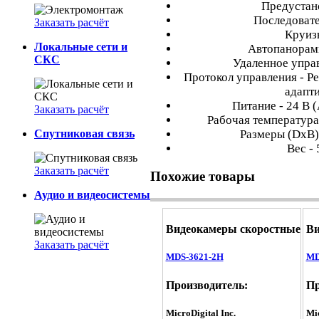
Предустано
Последовате
Заказать расчёт
Круизы
Локальные сети и
Автопанорами
СКС
Удаленное управ
Протокол управления - Pel
адапт
Питание - 24 В (
Заказать расчёт
Рабочая температура 
Спутниковая связь
Размеры (DхВ)
Вес - 
Заказать расчёт
Похожие товары
Аудио и видеосистемы
Видеокамеры скоростные
Ви
Заказать расчёт
MDS-3621-2H
MD
Производитель:
Пр
MicroDigital Inc.
Mic