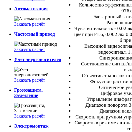
Количество эффективных
Автоматизация
976х
Электронный затвор
Разрешение
Заказать расчёт
Чувствительность - 0.02 лк
Частотный привод
цвет при F1.6, 0.002 лк/ 0.
б при
Выходной видеосигна
Заказать расчёт
видеосигнал, 1.
Синхронизация
Учёт энергоносителей
Соотношение сигнал/шу
вык
Объектив-трансфокато
Заказать расчёт
Фокусное расстояни
Оптическое уве
Грозозащита,
Цифровое увел
Заземление
Управление диафрагм
Диапазон поворота 3
Диапазон накло
Заказать расчёт
Скорость при ручном упра
Скорость в режиме автопа
Электромонтаж
се