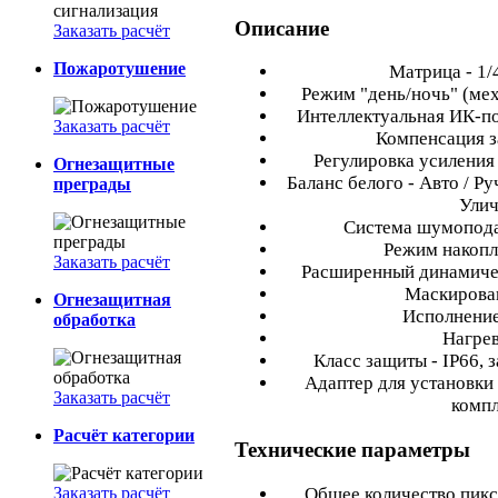
Описание
Заказать расчёт
Пожаротушение
Матрица - 1/
Режим "день/ночь" (ме
Интеллектуальная ИК-по
Заказать расчёт
Компенсация з
Регулировка усиления 
Огнезащитные
Баланс белого - Авто / Ру
преграды
Улич
Система шумопода
Режим накопл
Заказать расчёт
Расширенный динамиче
Маскирован
Огнезащитная
Исполнение
обработка
Нагрев
Класс защиты - IP66, 
Адаптер для установки 
Заказать расчёт
компл
Расчёт категории
Технические параметры
Заказать расчёт
Общее количество пикс